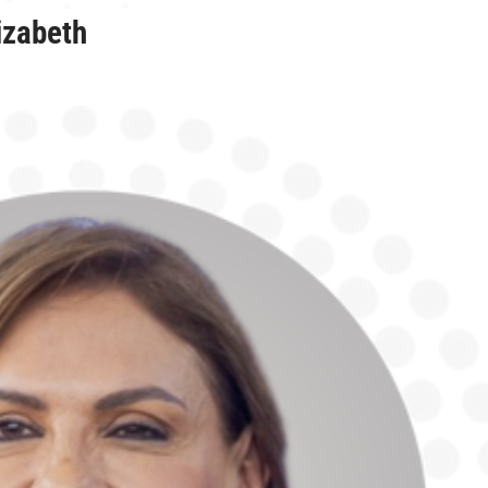
izabeth