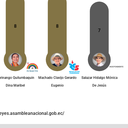
8
8
7
rinango Quilumbaquin
Machado Clavijo Gerardo
Salazar Hidalgo Mónica
Dina Maribel
Eugenio
De Jesús
/leyes.asambleanacional.gob.ec/