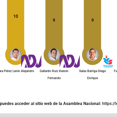
10
9
9
ara Pérez Lenin Alejandro
Gallardo Ruiz Keevin
Salazar Hidalgo Mónica
Salas Barriga Diego
Fa
Fernando
De Jesús
Enrique
puedes acceder al sitio web de la Asamblea Nacional:
https:/