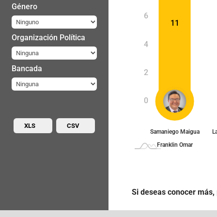
Género
10
6
11
Organización Política
4
Bancada
2
0
XLS
CSV
Samaniego Maigua
L
Franklin Omar
Si deseas conocer más, 