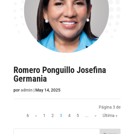
Romero Ponguillo Josefina
Germania
por
admin
|
May 14, 2025
Página 3 de
6
«
1
2
3
4
5
...
»
Última »