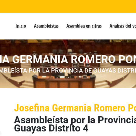
Inicio
Asambleístas
Asamblea en cifras
Análisis del v
NA GERMANIA ROMERO PO
MBLEÍSTA POR LA PROVINCIA DE GUAYAS DISTRI
Josefina Germania Romero Po
Asambleísta por la Provinci
Guayas Distrito 4