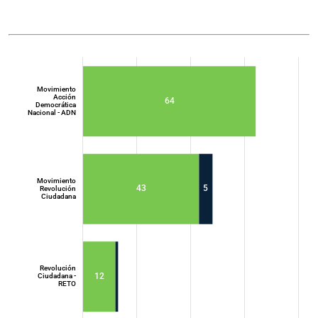
Movimiento
Acción
64
Democrática
Nacional - ADN
Movimiento
43
5
Revolución
Ciudadana
Movimiento
Acción
Democrática
Nacional - ADN
Revolución
12
Ciudadana -
RETO