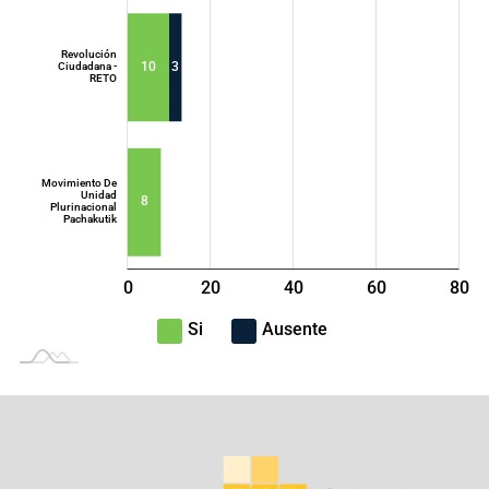
Democrática
Nacional - ADN
Revolución
10
3
Ciudadana -
RETO
Movimiento De
Unidad
8
Plurinacional
Pachakutik
0
20
40
L
60
80
100
-40
-20
Si
Ausente