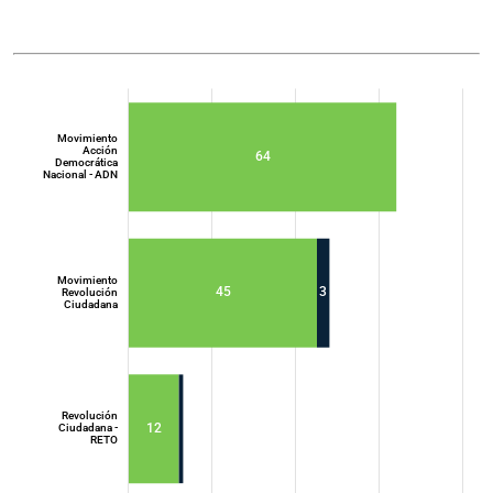
Movimiento
Acción
64
Democrática
Nacional - ADN
Movimiento
45
3
Revolución
Ciudadana
Movimiento
Acción
Democrática
Nacional - ADN
Revolución
12
Ciudadana -
RETO