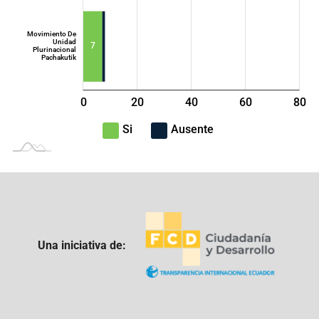
Movimiento De
Unidad
7
Plurinacional
Pachakutik
0
20
40
L
60
80
100
-40
-20
Si
Ausente
Una iniciativa de: