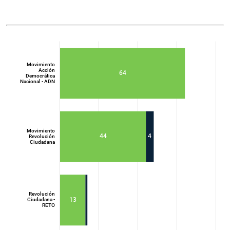
Movimiento
Acción
64
Democrática
Nacional - ADN
Movimiento
44
4
Revolución
Ciudadana
Movimiento
Acción
Democrática
Nacional - ADN
Revolución
13
Ciudadana -
RETO