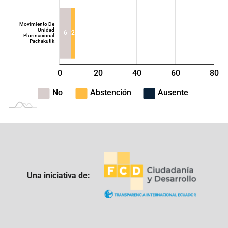
Movimiento De
Unidad
6
2
Plurinacional
Pachakutik
0
20
40
L
60
80
100
-40
-20
No
Abstención
Ausente
Una iniciativa de: