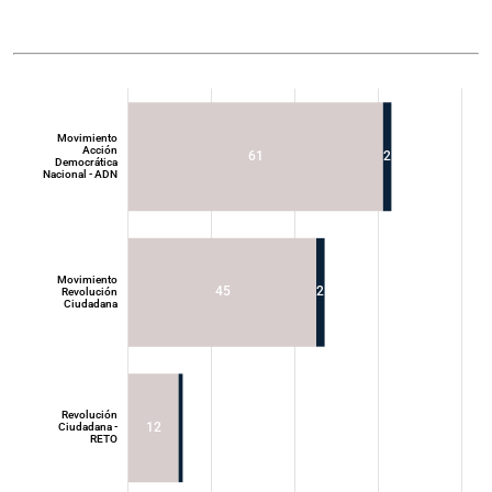
Movimiento
Acción
61
2
Democrática
Nacional - ADN
Movimiento
45
2
Revolución
Ciudadana
Movimiento
Acción
Democrática
Nacional - ADN
Revolución
12
Ciudadana -
RETO