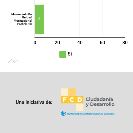
Movimiento De
Unidad
8
Plurinacional
Pachakutik
0
20
40
L
60
80
100
-40
-20
Si
Una iniciativa de: