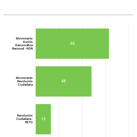
Movimiento
Acción
63
Democrática
Nacional - ADN
Movimiento
48
Revolución
Ciudadana
Movimiento
Acción
Democrática
Nacional - ADN
Revolución
13
Ciudadana -
RETO