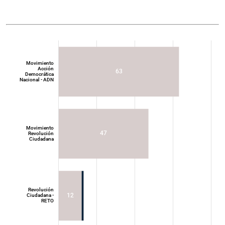
Movimiento
Acción
63
Democrática
Nacional - ADN
Movimiento
47
Revolución
Ciudadana
Movimiento
Acción
Democrática
Nacional - ADN
Revolución
12
Ciudadana -
RETO