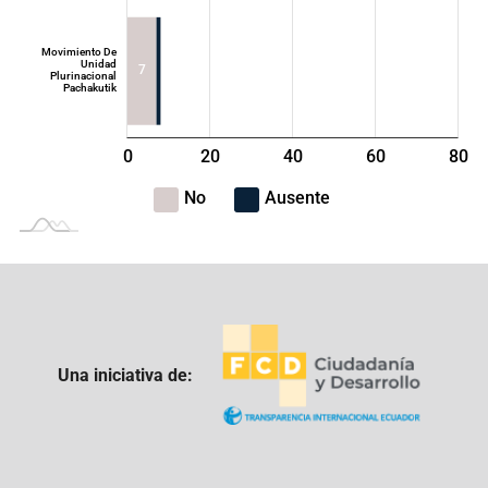
Movimiento De
Unidad
7
Plurinacional
Pachakutik
0
20
40
L
60
80
100
-40
-20
No
Ausente
Una iniciativa de: