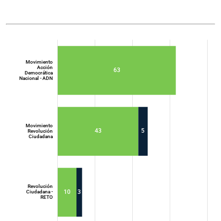
Movimiento
Acción
63
Democrática
Nacional - ADN
Movimiento
43
5
Revolución
Ciudadana
Movimiento
Acción
Democrática
Nacional - ADN
Revolución
10
3
Ciudadana -
RETO