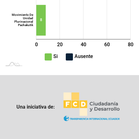
Movimiento De
Unidad
8
Plurinacional
Pachakutik
0
20
40
L
60
80
100
-40
-20
Si
Ausente
Una iniciativa de: