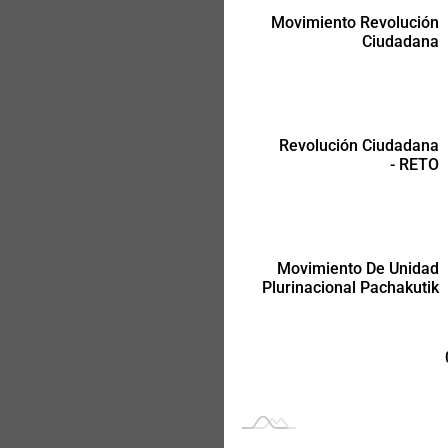
Movimiento Revolución
Ciudadana
Movimiento De Unidad
Plurinacional Pachakutik
Revolución Ciudadana
- RETO
Movimiento De Unidad
Plurinacional Pachakutik
-
-