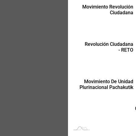
Movimiento Revolución
Ciudadana
Movimiento De Unidad
Plurinacional Pachakutik
Revolución Ciudadana
- RETO
Movimiento De Unidad
Plurinacional Pachakutik
-
-