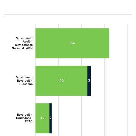
Movimiento
Acción
64
Democrática
Nacional - ADN
Movimiento
45
3
Revolución
Ciudadana
Movimiento
Acción
Democrática
Nacional - ADN
Revolución
12
2
Ciudadana -
RETO