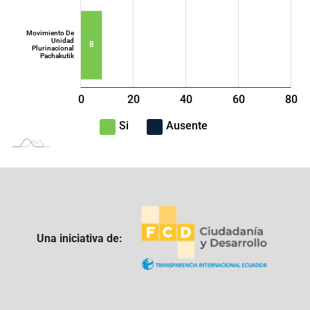
Movimiento De
Unidad
8
Plurinacional
Pachakutik
0
20
40
L
60
80
100
-40
-20
Si
Ausente
Una iniciativa de: