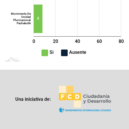
Movimiento De
Unidad
8
Plurinacional
Pachakutik
0
20
40
L
60
80
100
-40
-20
Si
Ausente
Una iniciativa de: