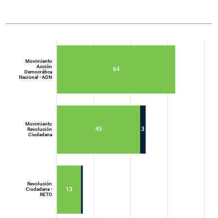
Movimiento
Acción
64
Democrática
Nacional - ADN
Movimiento
45
3
Revolución
Ciudadana
Movimiento
Acción
Democrática
Nacional - ADN
Revolución
13
Ciudadana -
RETO