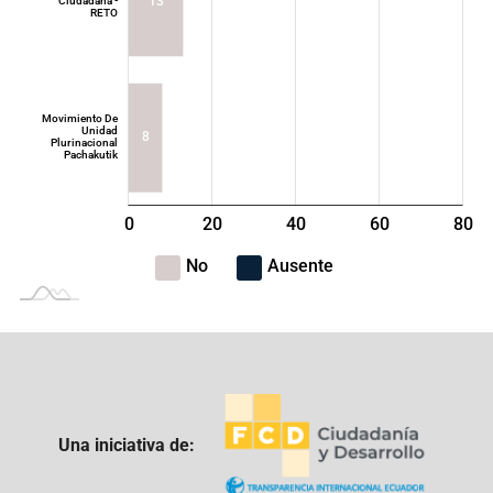
13
Ciudadana -
RETO
Movimiento De
Unidad
8
Plurinacional
Pachakutik
0
20
40
L
60
80
100
-40
-20
No
Ausente
Una iniciativa de: