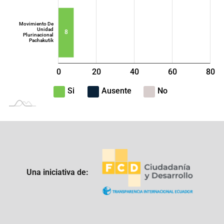
Movimiento De
Unidad
8
Plurinacional
Pachakutik
0
20
40
L
60
80
100
-40
-20
Si
Ausente
No
Una iniciativa de: