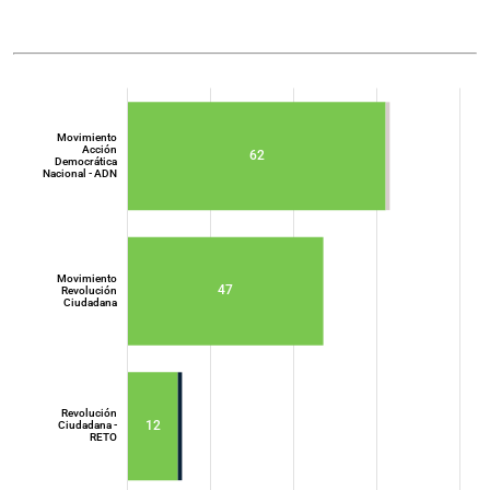
Movimiento
Acción
62
Democrática
Nacional - ADN
Movimiento
47
Revolución
Ciudadana
Movimiento
Acción
Democrática
Nacional - ADN
Revolución
12
Ciudadana -
RETO