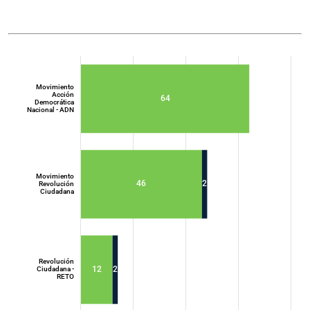
Movimiento
Acción
64
Democrática
Nacional - ADN
Movimiento
46
2
Revolución
Ciudadana
Movimiento
Acción
Democrática
Nacional - ADN
Revolución
12
2
Ciudadana -
RETO