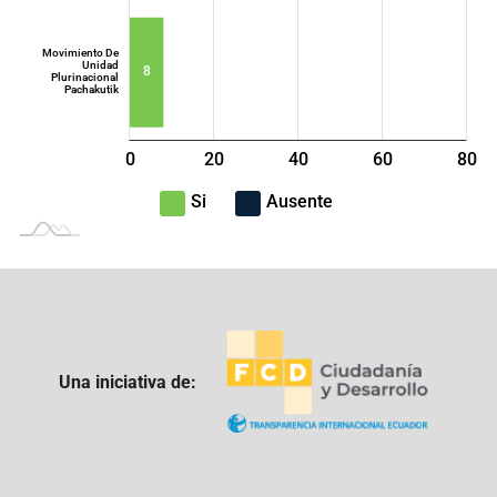
Movimiento De
Unidad
8
Plurinacional
Pachakutik
0
20
40
L
60
80
100
-40
-20
Si
Ausente
Una iniciativa de: