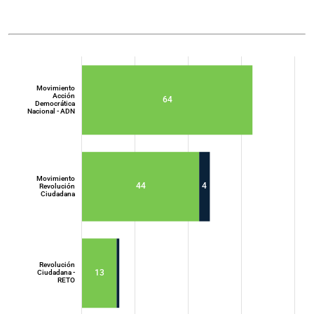
Movimiento
Acción
64
Democrática
Nacional - ADN
Movimiento
44
4
Revolución
Ciudadana
Movimiento
Acción
Democrática
Nacional - ADN
Revolución
13
Ciudadana -
RETO