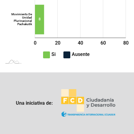
Movimiento De
Unidad
8
Plurinacional
Pachakutik
0
20
40
L
60
80
100
-40
-20
Si
Ausente
Una iniciativa de: