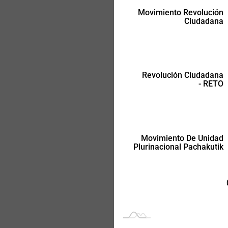
Movimiento Revolución
Ciudadana
Movimiento De Unidad
Plurinacional Pachakutik
Revolución Ciudadana
- RETO
Movimiento De Unidad
Plurinacional Pachakutik
-
-