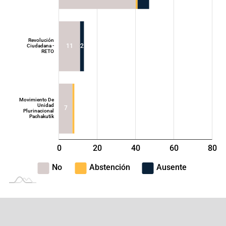
Movimiento
Acción
Democrática
Nacional - ADN
Revolución
11
2
Ciudadana -
RETO
Movimiento De
Unidad
7
Plurinacional
Pachakutik
0
20
40
L
60
80
100
-40
-20
No
Abstención
Ausente