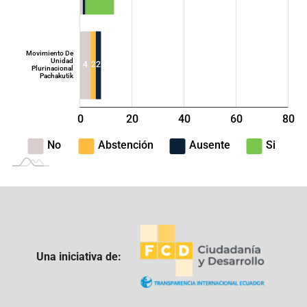
Movimiento De
Unidad
4
2
2
Plurinacional
Pachakutik
0
20
40
L
60
80
100
-40
-20
No
Abstención
Ausente
Si
Una iniciativa de: