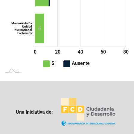
Movimiento De
Unidad
8
Plurinacional
Pachakutik
0
20
40
L
60
80
100
-40
-20
Si
Ausente
Una iniciativa de: