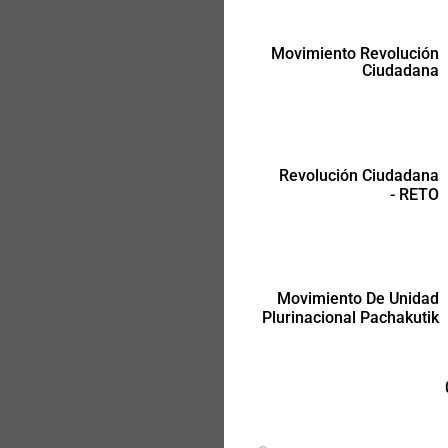
Movimiento Revolución
Ciudadana
Movimiento De Unidad
Plurinacional Pachakutik
Revolución Ciudadana
- RETO
Movimiento De Unidad
Plurinacional Pachakutik
-
-