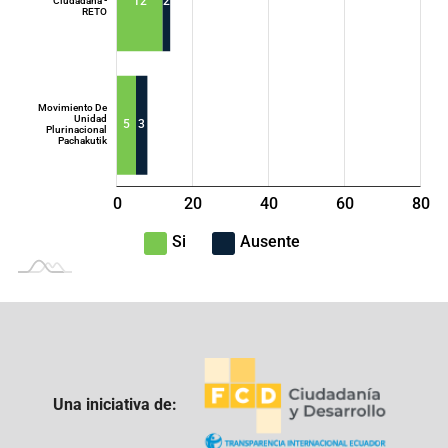
12
2
Ciudadana -
RETO
Movimiento De
Unidad
5
3
Plurinacional
Pachakutik
0
20
40
L
60
80
100
-40
-20
Si
Ausente
Una iniciativa de: