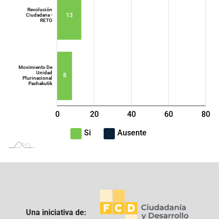
Revolución
13
Ciudadana -
RETO
Movimiento De
Unidad
8
Plurinacional
Pachakutik
0
20
40
L
60
80
100
-40
-20
Si
Ausente
Una iniciativa de: