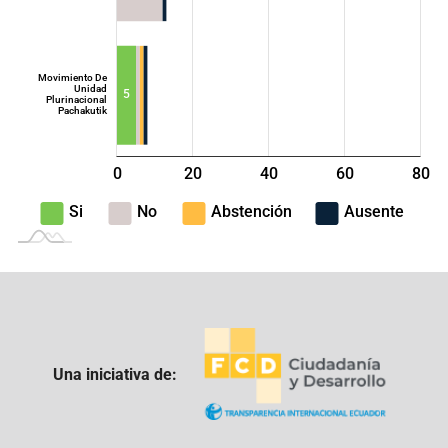
Movimiento De
Unidad
5
Plurinacional
Pachakutik
0
20
40
L
60
80
100
-40
-20
Si
No
Abstención
Ausente
Una iniciativa de: