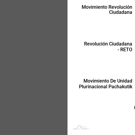
Movimiento Revolución
Ciudadana
Movimiento De Unidad
Plurinacional Pachakutik
Revolución Ciudadana
- RETO
Movimiento De Unidad
Plurinacional Pachakutik
-
-