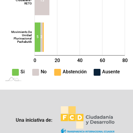
13
Ciudadana -
RETO
Movimiento De
Unidad
5
2
Plurinacional
Pachakutik
0
20
40
L
60
80
100
-40
-20
Si
No
Abstención
Ausente
Una iniciativa de: