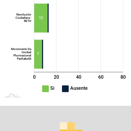
Democrática
Nacional - ADN
Revolución
12
Ciudadana -
RETO
Movimiento De
Unidad
7
Plurinacional
Pachakutik
0
20
40
L
60
80
100
-40
-20
Si
Ausente