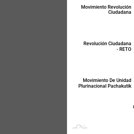
Movimiento Revolución
Ciudadana
Movimiento De Unidad
Plurinacional Pachakutik
Revolución Ciudadana
- RETO
Movimiento De Unidad
Plurinacional Pachakutik
-
-