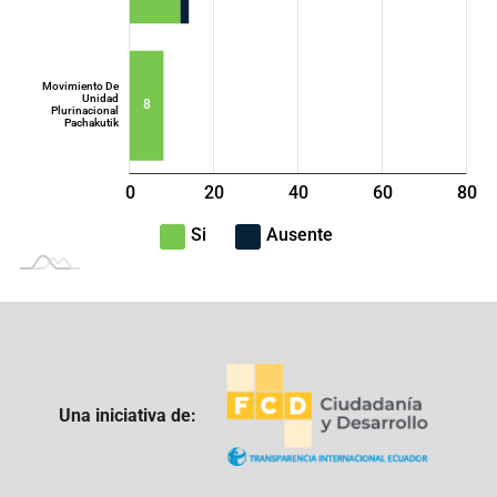
Movimiento De
Unidad
8
Plurinacional
Pachakutik
0
20
40
L
60
80
100
-40
-20
Si
Ausente
Una iniciativa de: