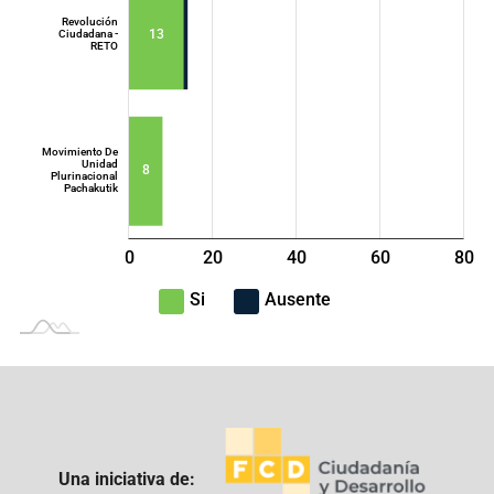
Revolución
13
Ciudadana -
RETO
Movimiento De
Unidad
8
Plurinacional
Pachakutik
100
-40
-20
0
20
40
L
60
80
Si
Ausente
Una iniciativa de: