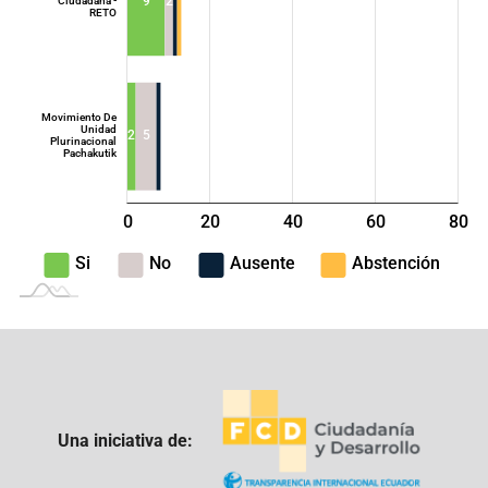
9
2
Ciudadana -
RETO
Movimiento De
Unidad
2
5
Plurinacional
Pachakutik
0
20
40
L
60
80
100
-40
-20
Si
No
Ausente
Abstención
Una iniciativa de: