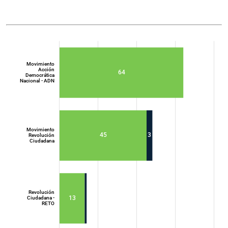
Movimiento
Acción
64
Democrática
Nacional - ADN
Movimiento
45
3
Revolución
Ciudadana
Movimiento
Acción
Democrática
Nacional - ADN
Revolución
13
Ciudadana -
RETO