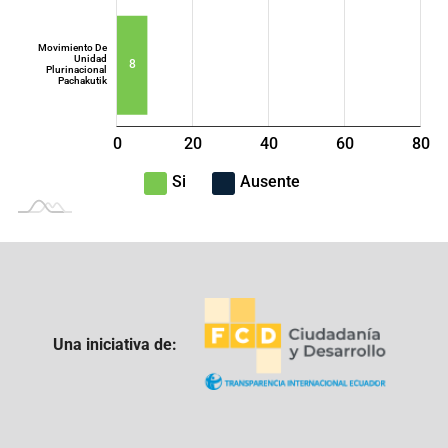
Movimiento De
Unidad
8
Plurinacional
Pachakutik
0
20
40
L
60
80
100
-40
-20
Si
Ausente
Una iniciativa de: