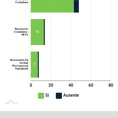
Ciudadana
Movimiento
Acción
Democrática
Nacional - ADN
Revolución
13
Ciudadana -
RETO
Movimiento De
Unidad
7
Plurinacional
Pachakutik
0
20
40
L
60
80
100
-40
-20
Si
Ausente