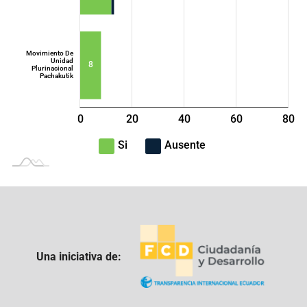
Movimiento De
Unidad
8
Plurinacional
Pachakutik
0
20
40
L
60
80
100
-40
-20
Si
Ausente
Una iniciativa de: