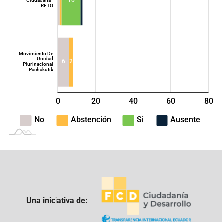
10
Ciudadana -
RETO
Movimiento De
Unidad
6
2
Plurinacional
Pachakutik
0
20
40
L
60
80
100
-40
-20
No
Abstención
Si
Ausente
Una iniciativa de: