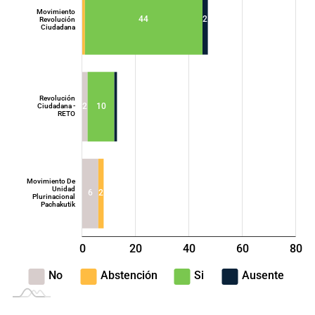
Movimiento
44
2
Revolución
Ciudadana
Movimiento
Acción
Democrática
Nacional - ADN
Revolución
2
10
Ciudadana -
RETO
Movimiento De
Unidad
6
2
Plurinacional
Pachakutik
0
20
40
L
60
80
100
-40
-20
No
Abstención
Si
Ausente