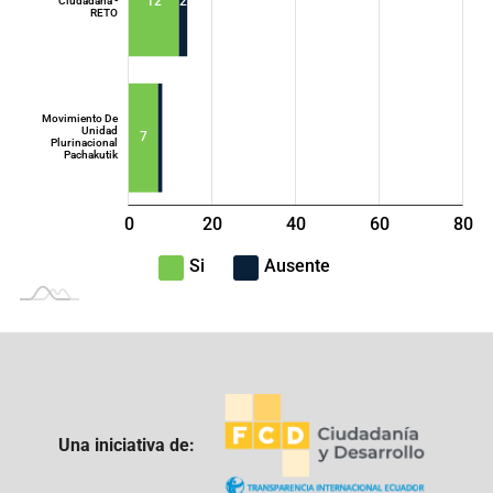
12
2
Ciudadana -
RETO
Movimiento De
Unidad
7
Plurinacional
Pachakutik
0
20
40
L
60
80
100
-40
-20
Si
Ausente
Una iniciativa de: