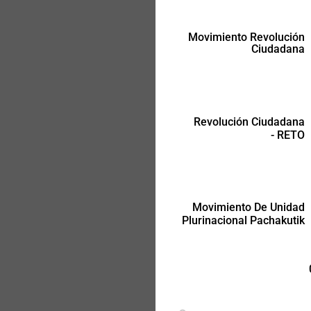
Movimiento Revolución
Ciudadana
Movimiento De Unidad
Plurinacional Pachakutik
Revolución Ciudadana
- RETO
Movimiento De Unidad
Plurinacional Pachakutik
-
-