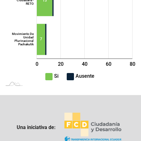
13
Ciudadana -
RETO
Movimiento De
Unidad
7
Plurinacional
Pachakutik
0
20
40
L
60
80
100
-40
-20
Si
Ausente
Una iniciativa de: