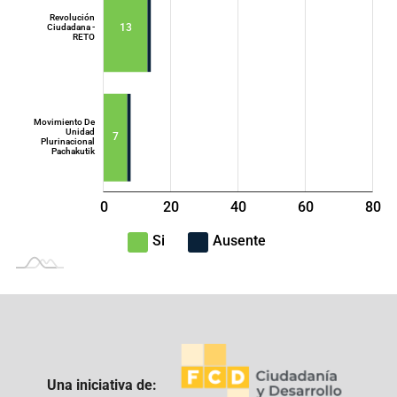
Revolución
13
Ciudadana -
RETO
Movimiento De
Unidad
7
Plurinacional
Pachakutik
0
20
40
L
60
80
100
-40
-20
Si
Ausente
Una iniciativa de: