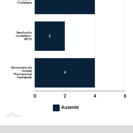
Ciudadana
Movimiento
Acción
Democrática
Nacional - ADN
Revolución
2
Ciudadana -
RETO
Movimiento De
Unidad
4
Plurinacional
Pachakutik
0
1
8
2
L
4
6
-2
-1
-4
Ausente