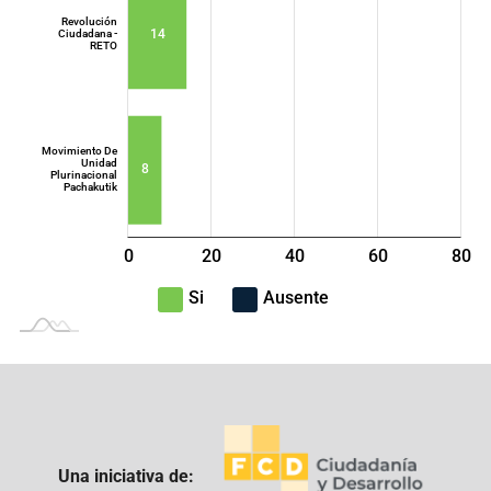
Revolución
14
Ciudadana -
RETO
Movimiento De
Unidad
8
Plurinacional
Pachakutik
0
20
40
L
60
80
100
-40
-20
Si
Ausente
Una iniciativa de: