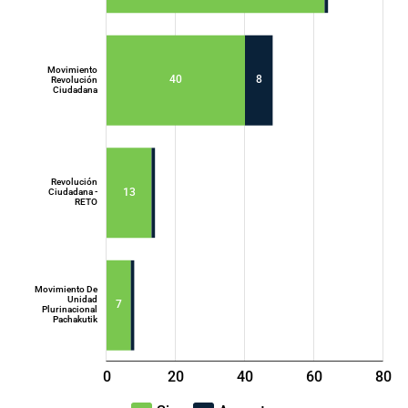
Movimiento
40
8
Revolución
Ciudadana
Movimiento
Acción
Democrática
Nacional - ADN
Revolución
13
Ciudadana -
RETO
Movimiento De
Unidad
7
Plurinacional
Pachakutik
0
20
40
L
60
80
100
-40
-20