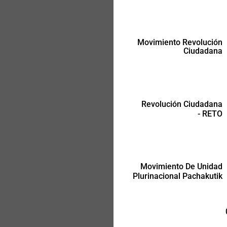
Movimiento Revolución
Ciudadana
Movimiento De Unidad
Plurinacional Pachakutik
Revolución Ciudadana
- RETO
Movimiento De Unidad
Plurinacional Pachakutik
-
-