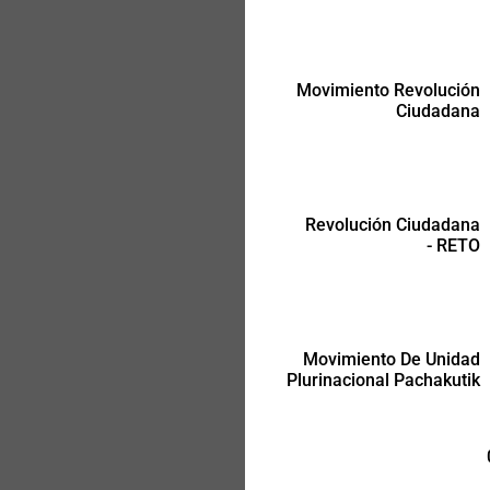
Movimiento Revolución
Ciudadana
Movimiento De Unidad
Plurinacional Pachakutik
Revolución Ciudadana
- RETO
Movimiento De Unidad
Plurinacional Pachakutik
-
-