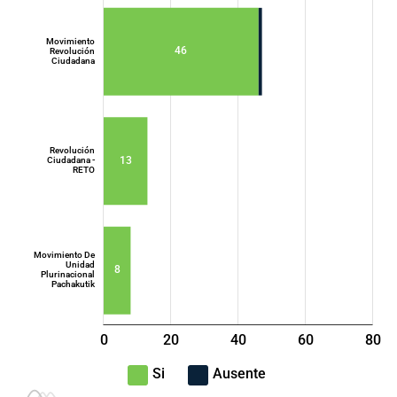
Movimiento
46
Revolución
Ciudadana
Movimiento
Acción
Democrática
Nacional - ADN
Revolución
13
Ciudadana -
RETO
Movimiento De
Unidad
8
Plurinacional
Pachakutik
0
20
40
L
60
80
100
-40
-20
Si
Ausente